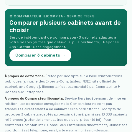
⚖ COMPARATEUR ILICOMPTA · SERVICE TIERS
Comparer plusieurs cabinets avant de
choisir
Service indépendant de comparaison · 3 cabinets adaptés à
votre besoin (autres que celui-ci si plus pertinents) · Réponse
48h · Gratuit · Sans engagement.
Comparer 3 cabinets →
À propos de cette fiche.
Éditée par Ilicompta sur la base d'informations
publiques (annuaire des Experts-Comptables, INSEE, site officiel du
cabinet, avis Google). Ilicompta n'est pas mandaté par
Comptabilité &
Conseil aux Entreprises
.
À propos du Comparateur Ilicompta.
Service tiers indépendant de mise en
relation. Les demandes envoyées via le Comparateur ne sont
pas
transmises directement à ce cabinet
: elles permettent à Ilicompta de
proposer 3 cabinets adaptés au besoin déclaré, parmi ses 13 338 cabinets
référencés (potentiellement autres que celui présenté ici). Pour
contacter
Comptabilité & Conseil aux Entreprises
directement, utilisez ses
coordonnées (téléphone, email, site web) affichées ci-dessus.