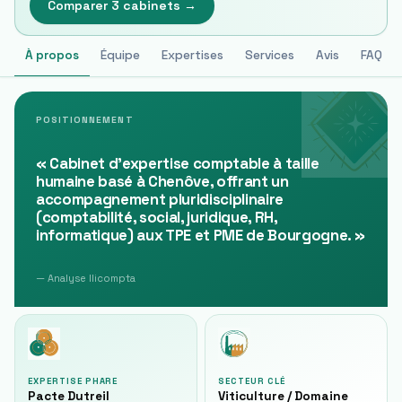
Comparer 3 cabinets →
À propos
Équipe
Expertises
Services
Avis
FAQ
POSITIONNEMENT
«
Cabinet d'expertise comptable à taille
humaine basé à Chenôve, offrant un
accompagnement pluridisciplinaire
(comptabilité, social, juridique, RH,
informatique) aux TPE et PME de Bourgogne.
»
— Analyse Ilicompta
EXPERTISE PHARE
SECTEUR CLÉ
Pacte Dutreil
Viticulture / Domaine