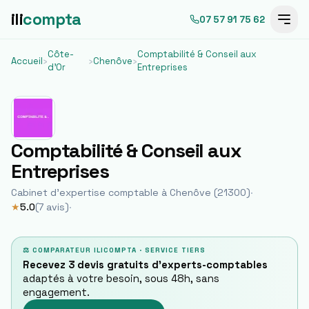
ili
compta
07 57 91 75 62
Côte-
Comptabilité & Conseil aux
Accueil
›
›
Chenôve
›
d'Or
Entreprises
Comptabilité & Conseil aux
Entreprises
Cabinet d'expertise comptable à
Chenôve
(
21300
)
·
★
5.0
(
7
avis)
·
⚖ COMPARATEUR ILICOMPTA · SERVICE TIERS
Recevez 3 devis gratuits d'experts-comptables
adaptés à votre besoin, sous 48h, sans
engagement.