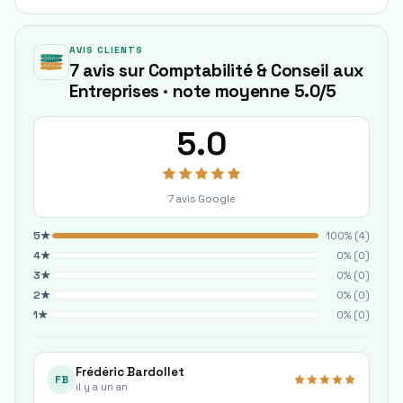
AVIS CLIENTS
7 avis sur Comptabilité & Conseil aux
Entreprises · note moyenne 5.0/5
5.0
7
avis Google
5
★
100
% (
4
)
4
★
0
% (
0
)
3
★
0
% (
0
)
2
★
0
% (
0
)
1
★
0
% (
0
)
Frédéric Bardollet
FB
il y a un an