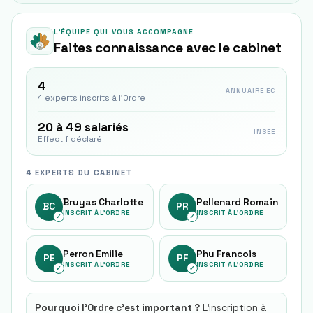
L'ÉQUIPE QUI VOUS ACCOMPAGNE
Faites connaissance avec le cabinet
4
ANNUAIRE EC
4 experts inscrits à l'Ordre
20 à 49 salariés
INSEE
Effectif déclaré
4 EXPERTS DU CABINET
Bruyas Charlotte
Pellenard Romain
BC
PR
INSCRIT À L'ORDRE
INSCRIT À L'ORDRE
✓
✓
Perron Emilie
Phu Francois
PE
PF
INSCRIT À L'ORDRE
INSCRIT À L'ORDRE
✓
✓
Pourquoi l'Ordre c'est important ?
L'inscription à