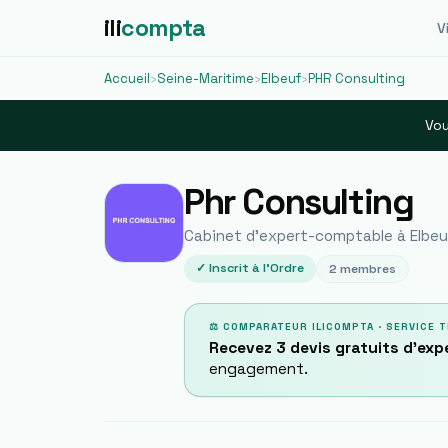
ili
compta
Vi
Accueil
›
Seine-Maritime
›
Elbeuf
›
PHR Consulting
Vou
Phr Consulting
Cabinet d'expert-comptable à
Elbe
✓ Inscrit à l'Ordre
2
membres
⚖ COMPARATEUR ILICOMPTA · SERVICE T
Recevez 3 devis gratuits d'ex
engagement.