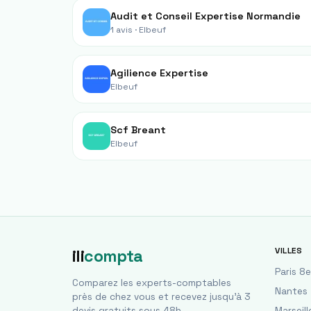
Audit et Conseil Expertise Normandie
1 avis ·
Elbeuf
Agilience Expertise
Elbeuf
Scf Breant
Elbeuf
VILLES
ili
compta
Paris 8e
Comparez les experts-comptables
Nantes
près de chez vous et recevez jusqu'à 3
devis gratuits sous 48h.
Marseill