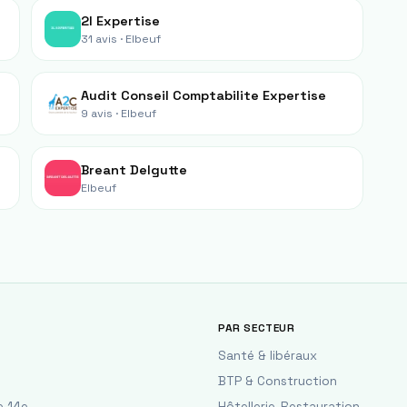
2l Expertise
31 avis ·
Elbeuf
Audit Conseil Comptabilite Expertise
9 avis ·
Elbeuf
Breant Delgutte
Elbeuf
PAR SECTEUR
Santé & libéraux
BTP & Construction
e 14e
Hôtellerie-Restauration