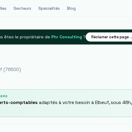
lles
Secteurs
Spécialités
Blog
s êtes le propriétaire de
Phr Consulting
?
Réclamer cette page 
uf
(
76500
)
IERS
perts-comptables
adaptés à votre besoin à
Elbeuf
, sous 48h