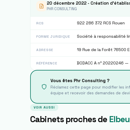
20 décembre 2022 - Création d'établi
PHR CONSULTING
922 286 372 RCS Rouen
RCS
Société à responsabilité l
FORME JURIDIQUE
19 Rue de la Forêt 76500 E
ADRESSE
BODACC A n° 20220246 — 
RÉFÉRENCE
Vous êtes
Phr Consulting
?
Réclamez cette page pour modifier les inf
équipe et recevoir des demandes de devi
VOIR AUSSI
Cabinets proches de
Elbeu