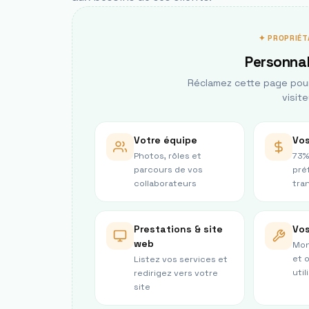
✦ PROPRIÉT
Personnal
Réclamez cette page pour 
visite
Votre équipe
Vos
Photos, rôles et
73%
parcours de vos
pré
collaborateurs
tra
Prestations & site
Vos
web
Mon
et 
Listez vos services et
util
redirigez vers votre
site