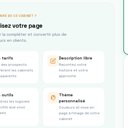
AIRE DE CE CABINET ?
isez votre page
la compléter et convertir plus de
urs en clients.
 tarifs
Description libre
 des prospects
Racontez votre
fèrent les cabinets
histoire et votre
nsparents
approche
 outils
Thème
personnalisé
trez les logiciels
outils que vous
Couleurs et mise en
isez
page à l’image de votre
cabinet