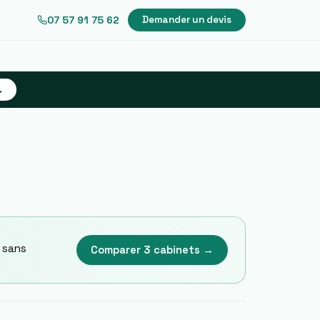
07 57 91 75 62
Demander un devis
→
, sans
Comparer 3 cabinets →