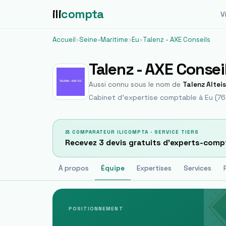
ili
compta
Vi
Accueil
›
Seine-Maritime
›
Eu
›
Talenz - AXE Conseils
Talenz - AXE Consei
Aussi connu sous le nom de
Talenz Alteis
Cabinet d'expertise comptable à
Eu
(
7
⚖ COMPARATEUR ILICOMPTA · SERVICE TIERS
Recevez 3 devis gratuits d'experts-comp
À propos
Équipe
Expertises
Services
POSITIONNEMENT