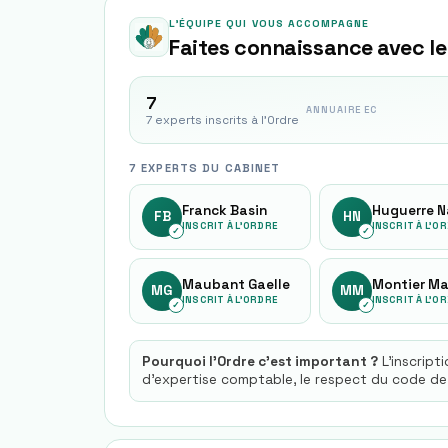
L'ÉQUIPE QUI VOUS ACCOMPAGNE
Faites connaissance avec le
7
ANNUAIRE EC
7 experts inscrits à l'Ordre
7 EXPERTS DU CABINET
Franck Basin
FB
HN
INSCRIT À L'ORDRE
INSCRIT À L'O
✓
✓
Maubant Gaelle
Montier Ma
MG
MM
INSCRIT À L'ORDRE
INSCRIT À L'O
✓
✓
Pourquoi l'Ordre c'est important ?
L'inscript
d'expertise comptable, le respect du code de