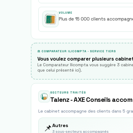
VOLUME
Plus de 15 000 clients accompagn
⚖ COMPARATEUR ILICOMPTA · SERVICE TIERS
Vous voulez comparer plusieurs cabine
Le Comparateur Ilicompta vous suggère 3 cabine
que celui présenté ici).
SECTEURS TRAITÉS
Talenz - AXE Conseils accomp
Le cabinet accompagne des clients dans
5
gra
📌
Autres
3
sous-secteur
s
accompagné
s