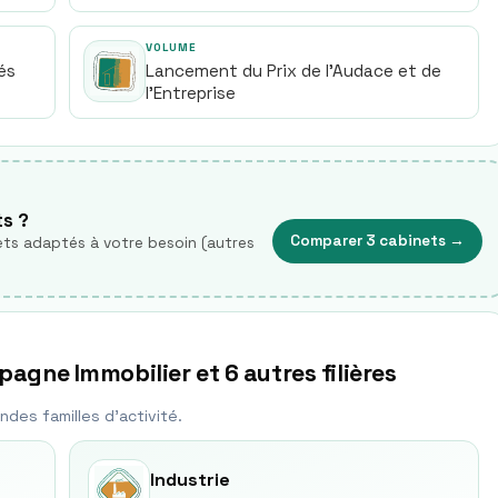
VOLUME
és
Lancement du Prix de l'Audace et de
l'Entreprise
ts ?
Comparer 3 cabinets
→
ts adaptés à votre besoin (autres
agne Immobilier et 6 autres filières
nde
s
famille
s
d'activité.
Industrie