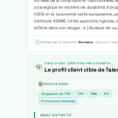
Au-delà de la comptabilité traditionnelle,
stratégique en matière de durabilité. Il pro
CSRD et la taxonomie verte européenne, ains
méthode ADEME. Cette approche hybride, mê
reflète dans son slogan : « L’Audace de vou
Rédigé par la rédaction
Ilicompta
· Sources : site
I
CIBLE CLIENT IDENTIFIÉE PAR ILICOMPTA
Le profil client cible de Tale
PROFILS VISÉS
Dirigeants de TPE
TPE
PME
ETI
Professions libérales
ANGLE DISTINCTIF