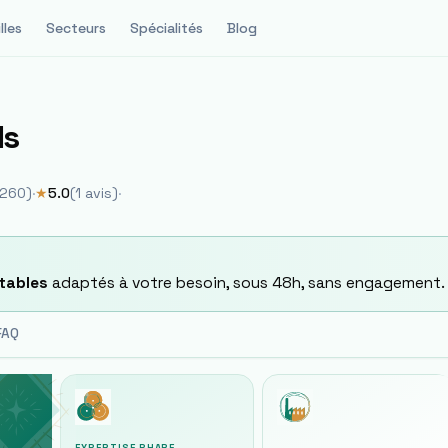
lles
Secteurs
Spécialités
Blog
ls
6260
)
·
★
5.0
(
1
avis)
·
tables
adaptés à votre besoin, sous 48h, sans engagement.
FAQ