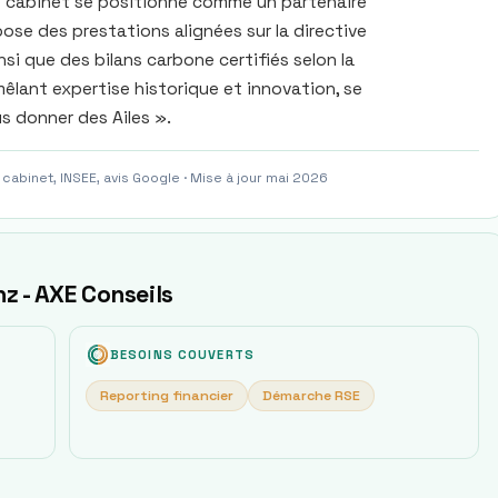
 le cabinet se positionne comme un partenaire
pose des prestations alignées sur la directive
i que des bilans carbone certifiés selon la
lant expertise historique et innovation, se
s donner des Ailes ».
 cabinet, INSEE, avis Google · Mise à jour mai 2026
nz - AXE Conseils
BESOINS COUVERTS
Reporting financier
Démarche RSE