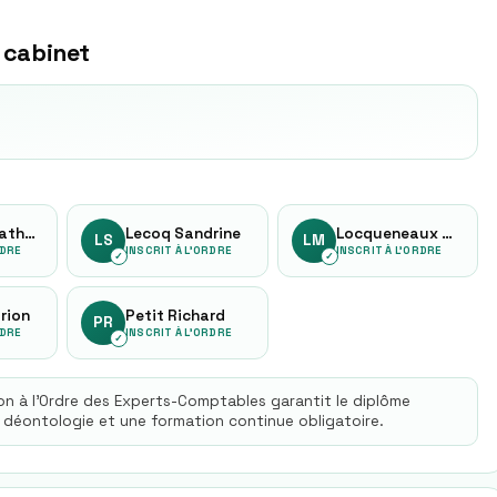
 cabinet
Huguerre Nathalie
Lecoq Sandrine
Locqueneaux Marie-claire
LS
LM
RDRE
INSCRIT À L'ORDRE
INSCRIT À L'ORDRE
✓
✓
rion
Petit Richard
PR
RDRE
INSCRIT À L'ORDRE
✓
ion à l'Ordre des Experts-Comptables garantit le diplôme
 déontologie et une formation continue obligatoire.