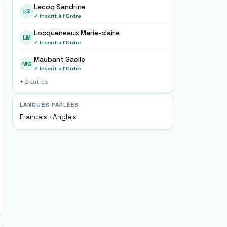
Lecoq Sandrine
LS
✓ Inscrit à l'Ordre
Locqueneaux Marie-claire
LM
✓ Inscrit à l'Ordre
Maubant Gaelle
MG
✓ Inscrit à l'Ordre
+
2
autre
s
LANGUES PARLÉES
Francais · Anglais