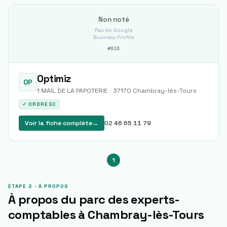
Non noté
Pas de Google
Business Profile
#
010
Optimiz
OP
1 MAIL DE LA PAPOTERIE
·
37170
Chambray-lès-Tours
✓ ORDRE EC
Voir la fiche complète
→
02 46 65 11 79
1
ÉTAPE 2 · À PROPOS
À propos du parc des experts-
comptables à
Chambray-lès-Tours