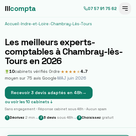
ili
compta
07 57 91 75 62
Accueil
›
Indre-et-Loire
›
Chambray-Lès-Tours
Les meilleurs experts-
comptables à
Chambray-lès-
Tours
en 2026
10
cabinets vérifiés Ordre
·
4.7
★
★
★
★
★
moyen sur
75
avis Google
·
MAJ juin 2026
Recevoir 3 devis adaptés en 48h
→
ou voir les
10
cabinets ↓
Sans engagement · Réponse cabinet sous 48h · Aucun spam
Décrivez
2 min
→
3 devis
sous 48h
→
Choisissez
gratuit
1
2
3