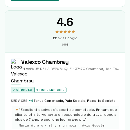
4.6
★★★★★
22
avis Google
#
003
Valexco Chambray
41 AVENUE DE LA REPUBLIQUE
·
37170
Chambray-lès-Tours
✓ ORDRE EC
⭐ FICHE ENRICHIE
SERVICES
+
4
Tenue Comptable, Paie Sociale, Fiscalite Societe
★
"
Excellent cabinet d’expertise comptable. En tant que
cliente et intervenante en psychologie du travail depuis
plus de 7 ans, je souligne leur grand pr…
"
—
Maria Alfaro
·
il y a un mois
· Avis Google