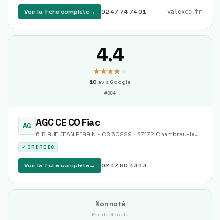
Voir la fiche complète
→
02 47 74 74 01
valexco.fr
4.4
★★★★
★
10
avis Google
#
004
AGC CE CO Fiac
AG
6 B RUE JEAN PERRIN - CS 60229
·
37172
Chambray-lès-Tours
✓ ORDRE EC
Voir la fiche complète
→
02 47 80 43 43
Non noté
Pas de Google