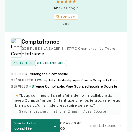
★★★★★
42
avis Google
🏆 TOP
25%
#
002
Comptafrance
208 RUE DE LA SAGERIE
·
37170
Chambray-lès-Tours
✓ ORDRE EC
⭐ FICHE ENRICHIE
SECTEUR
Boulangerie / Pâtisserie
SPÉCIALITÉS
+
2
Comptabilite Analytique Couts Complets Sections Homogenes, Reporting Financier Pilotage Kpis Dashboards Temps Reel
SERVICES
+
8
Tenue Comptable, Paie Sociale, Fiscalite Societe
★
"
Nous sommes très satisfaits de notre collaboration
avec Comptafrance. En tant que cliente, je trouve en eux
bien plus qu’un simple prestataire de serv…
"
—
Sandra Vauchel
·
il y a 2 ans
· Avis Google
Voir la fiche
02 47 60 48
→
comptafrance.fr
complète
00