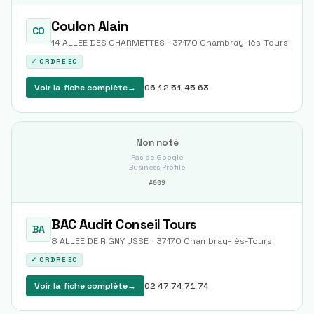
Coulon Alain
CO
14 ALLEE DES CHARMETTES
·
37170
Chambray-lès-Tours
✓ ORDRE EC
Voir la fiche complète
→
06 12 51 45 63
Non noté
Pas de Google
Business Profile
#
009
BAC Audit Conseil Tours
BA
8 ALLEE DE RIGNY USSE
·
37170
Chambray-lès-Tours
✓ ORDRE EC
Voir la fiche complète
→
02 47 74 71 74