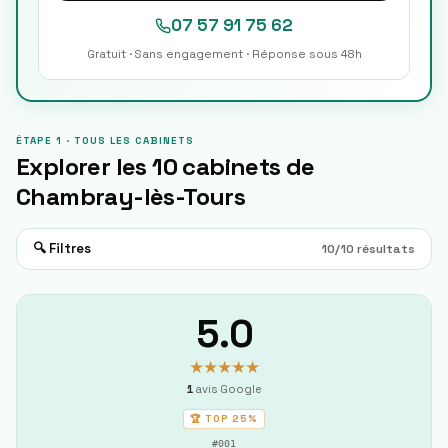
07 57 91 75 62
Gratuit · Sans engagement · Réponse sous 48h
ÉTAPE 1 · TOUS LES CABINETS
Explorer les
10
cabinets de
Chambray-lès-Tours
🔍 Filtres
10
/
10
résultats
5.0
★★★★★
1
avis Google
🏆 TOP
25%
#
001