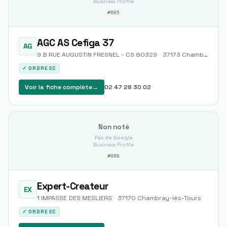
Business Profile
#
005
AGC AS Cefiga 37
AG
9 B RUE AUGUSTIN FRESNEL - CS 80329
·
37173
Chambray-lès-Tours
✓ ORDRE EC
Voir la fiche complète
→
02 47 28 30 02
Non noté
Pas de Google
Business Profile
#
006
Expert-Createur
EX
1 IMPASSE DES MESLIERS
·
37170
Chambray-lès-Tours
✓ ORDRE EC