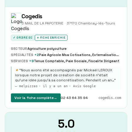
Cogedis
3 MAIL DE LA PAPOTERIE
·
37170
Chambray-lès-Tours
✓ ORDRE EC
⭐ FICHE ENRICHIE
SECTEUR
Agriculture polyculture
SPÉCIALITÉS
+
2
Paie Agricole Msa Cotisations, Externalisation Paie Complete Partielle Modele
SERVICES
+
9
Tenue Comptable, Paie Sociale, Fiscalite Dirigeant
★
"
Nous avons été accompagnés par Mickaël LEROUX
lorsque notre projet de création de société n’était
qu’une idée jusqu’à sa concrétisation. Pendant un an…
"
—
melpizzas
·
il y a un an
· Avis Google
Voir la fiche complète
→
02 43 64 35 94
cogedis.com
5.0