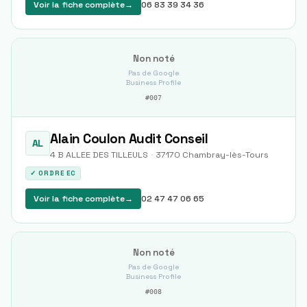
Voir la fiche complète
→
06 83 39 34 36
Non noté
Pas de Google
Business Profile
#
007
Alain Coulon Audit Conseil
AL
4 B ALLEE DES TILLEULS
·
37170
Chambray-lès-Tours
✓ ORDRE EC
Voir la fiche complète
→
02 47 47 06 65
Non noté
Pas de Google
Business Profile
#
008