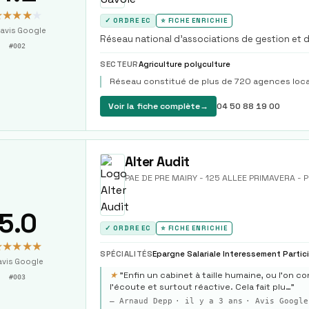
★★★★
★
✓ ORDRE EC
⭐ FICHE ENRICHIE
avis Google
Réseau national d'associations de gestion et
#
002
tous les secteurs d'activité.
SECTEUR
Agriculture polyculture
Réseau constitué de plus de 720 agences loc
Voir la fiche complète
→
04 50 88 19 00
Alter Audit
PAE DE PRE MAIRY - 125 ALLEE PRIMAVERA - 
5.0
✓ ORDRE EC
⭐ FICHE ENRICHIE
★★★★★
SPÉCIALITÉS
vis Google
★
"
Enfin un cabinet à taille humaine, ou l’on c
#
003
l’écoute et surtout réactive. Cela fait plu…
"
—
Arnaud Depp
·
il y a 3 ans
· Avis Google