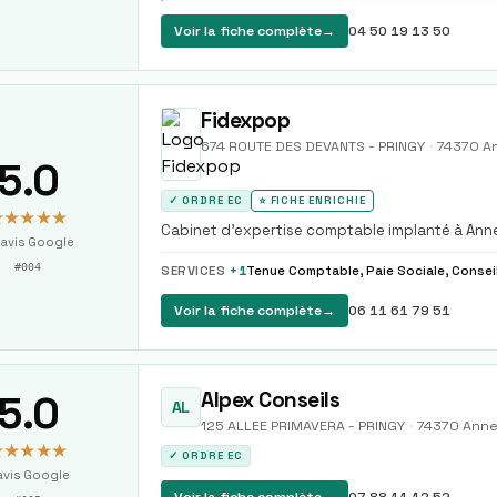
Voir la fiche complète
→
04 50 19 13 50
Fidexpop
674 ROUTE DES DEVANTS - PRINGY
·
74370
A
5.0
✓ ORDRE EC
⭐ FICHE ENRICHIE
★★★★★
Cabinet d'expertise comptable implanté à Anne
avis Google
social, juridique et audit.
#
004
SERVICES
+
1
Voir la fiche complète
→
06 11 61 79 51
5.0
Alpex Conseils
AL
125 ALLEE PRIMAVERA - PRINGY
·
74370
Ann
★★★★★
✓ ORDRE EC
vis Google