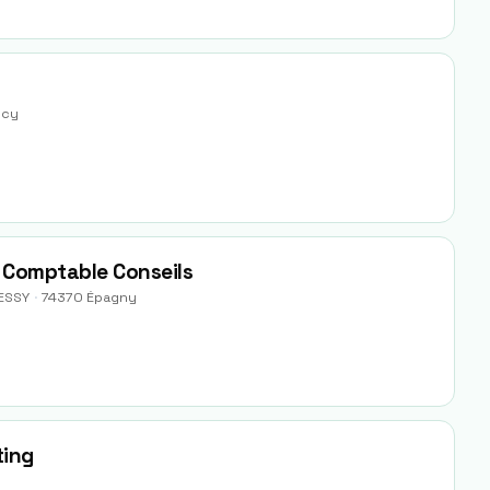
ecy
e Comptable Conseils
TESSY
·
74370
Épagny
ting