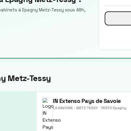
e cabinets à Epagny Metz-Tessy sous 48h,
y Metz-Tessy
IN Extenso Pays de Savoie
LA RAVOIRE - METZ TESSY
·
74370
Épagny