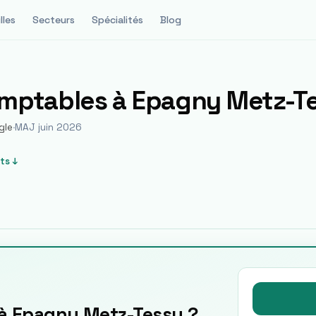
lles
Secteurs
Spécialités
Blog
omptables à
Epagny Metz-T
gle
·
MAJ juin 2026
ts ↓
 à Epagny Metz-Tessy ?