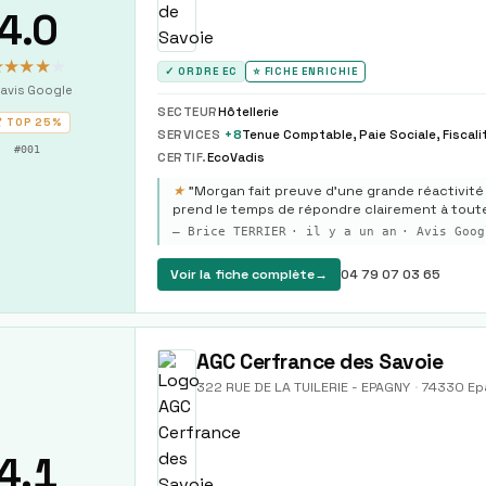
4.0
★★★★
★
✓ ORDRE EC
⭐ FICHE ENRICHIE
avis Google
SECTEUR
Hôtellerie
 TOP
25%
SERVICES
+
8
#
001
CERTIF.
EcoVadis
★
"
Morgan fait preuve d’une grande réactivité 
prend le temps de répondre clairement à tout
—
Brice TERRIER
·
il y a un an
· Avis Goog
Voir la fiche complète
→
04 79 07 03 65
AGC Cerfrance des Savoie
322 RUE DE LA TUILERIE - EPAGNY
·
74330
Ep
4.1