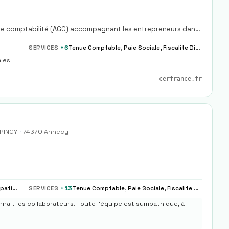
 de comptabilité (AGC) accompagnant les entrepreneurs dans
SERVICES
+
6
Tenue Comptable, Paie Sociale, Fiscalite Dirigeant
ales
cerfrance.fr
PRINGY
·
74370
Annecy
Epargne Salariale Interessement Participation, Externalisation Paie Complete Partielle Modele
SERVICES
+
13
Tenue Comptable, Paie Sociale, Fiscalite Dirigeant
onnait les collaborateurs. Toute l'équipe est sympathique, à