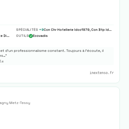
SPÉCIALITÉS
+
9
Ccn Chr Hotellerie Idcc1979, Ccn Btp Idcc1596 1597 Etam
Tenue Comptable, Paie Sociale, Fiscalite Dirigeant
OUTILS
Ecovadis
et d’un professionnalisme constant. Toujours à l’écoute, il
es…
"
le
inextenso.fr
agny Metz-Tessy