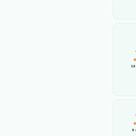
14
6
a