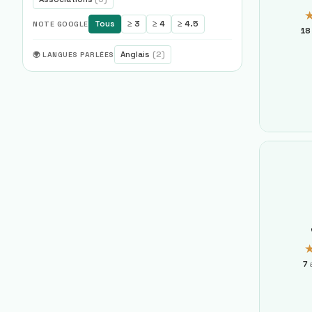
Tous
≥ 3
≥ 4
≥ 4.5
NOTE GOOGLE
18
Anglais
(
2
)
🌍 LANGUES PARLÉES
7
a