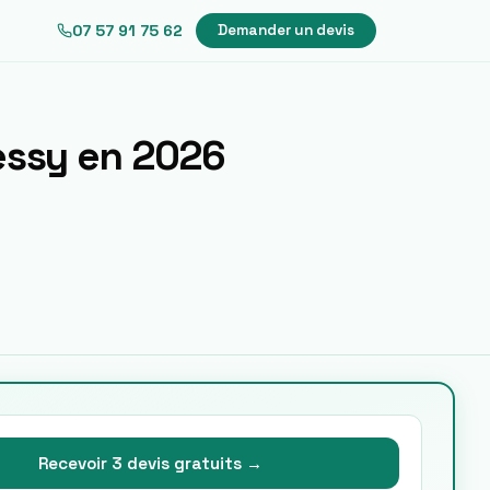
07 57 91 75 62
Demander un devis
essy
en 2026
Recevoir 3 devis gratuits →