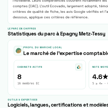
l’hôtellerie. Leurs compétences couvrent notamment les c
comptes (CAC). L’outil Ecovadis, largement adopté, témo
critères de qualité de fiche, les avis Google vérifiés e
dessous, applique ces critères de référence.
LE PARC EN CHIFFRES
Statistiques du parc à Epagny Metz-Tessy
PROFIL DU MARCHÉ LOCAL
Le marché de l'expertise comptabl
CABINETS ACTIFS
NOTE MOY
8
4.6
16 membres EC
5 ≥ 4★ · 
OUTILS & EXPERTISES
Logiciels, langues, certifications et modèles