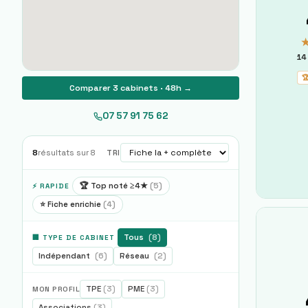
14

Comparer 3 cabinets · 48h →
07 57 91 75 62
8
résultats sur
8
TRI
🏆 Top noté ≥4★
(
5
)
⚡ RAPIDE
⭐ Fiche enrichie
(
4
)
Tous
(
8
)
🏢 TYPE DE CABINET
Indépendant
(
6
)
Réseau
(
2
)
TPE
(
3
)
PME
(
3
)
MON PROFIL
Associations
(
3
)