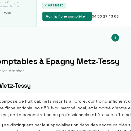
s de Google
✓ ORDRE EC
iness Profile
#
008
Voir la fiche complète
→
04 50 27 43 68
1
comptables à
Epagny Metz-Tessy
illes proches.
Metz-Tessy
mpose de huit cabinets inscrits à l’Ordre, dont cinq affichent 
e fiche enrichie, soit 50 % du marché local, et la moitié d’entre 
les, cette concentration de professionnels reflète une offre ad
 distinguent par leur spécialisation dans des secteurs clés tels