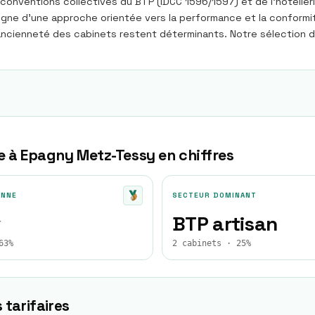
onventions collectives du BTP (IDCC 1596/1597) et de l’hôtellerie
igne d’une approche orientée vers la performance et la conformi
t l’ancienneté des cabinets restent déterminants. Notre sélectio
e à
Epagny Metz-Tessy
en chiffres
ENNE
SECTEUR DOMINANT
★
BTP artisan
63%
2 cabinets · 25%
 tarifaires