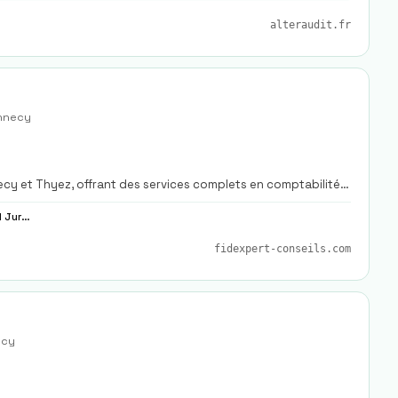
alteraudit.fr
nnecy
cy et Thyez, offrant des services complets en comptabilité,
Tenue Comptable, Paie Sociale, Conseil Juridique
fidexpert-conseils.com
ecy