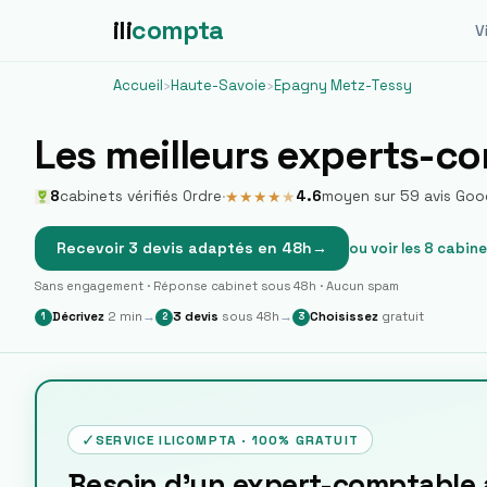
ili
compta
Vi
Accueil
›
Haute-Savoie
›
Epagny Metz-Tessy
Les meilleurs experts-c
8
cabinets vérifiés Ordre
·
4.6
moyen sur
59
avis Goo
★
★
★
★
★
Recevoir 3 devis adaptés en 48h
→
ou voir les
8
cabine
Sans engagement · Réponse cabinet sous 48h · Aucun spam
Décrivez
2 min
→
3 devis
sous 48h
→
Choisissez
gratuit
1
2
3
✓
SERVICE ILICOMPTA · 100% GRATUIT
Besoin d'un expert-comptable