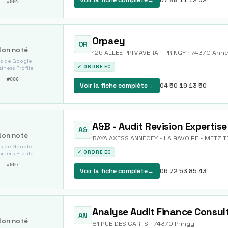
Voir la fiche complète
→
07 88 11 12 52
#
005
Orpaey
OR
Non noté
125 ALLEE PRIMAVERA - PRINGY
·
74370
Ann
s de Google
✓ ORDRE EC
iness Profile
#
006
Voir la fiche complète
→
04 50 19 13 50
A&B - Audit Revision Expertis
A&
Non noté
BAYA AXESS ANNECEY - LA RAVOIRE - METZ 
s de Google
✓ ORDRE EC
iness Profile
#
007
Voir la fiche complète
→
06 72 53 85 43
Analyse Audit Finance Consul
AN
Non noté
81 RUE DES CARTS
·
74370
Pringy