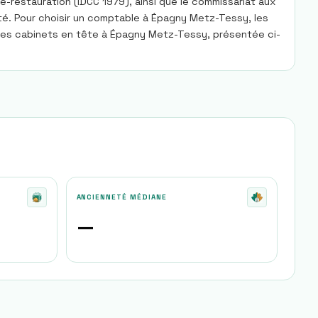
-restauration (IDCC 1979), ainsi que le commissariat aux
té. Pour choisir un comptable à Épagny Metz-Tessy, les
n des cabinets en tête à Épagny Metz-Tessy, présentée ci-
ANCIENNETÉ MÉDIANE
—