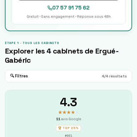
07 57 91 75 62
Gratuit · Sans engagement · Réponse sous 48h
ÉTAPE 1 · TOUS LES CABINETS
Explorer les
4
cabinets de
Ergué-
Gabéric
🔍 Filtres
4
/
4
résultats
4.3
★★★★
★
11
avis Google
🏆 TOP
25%
#
001