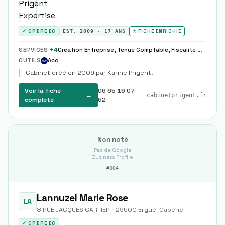
✓ ORDRE EC
EST.
2009
·
17
ANS
⭐ FICHE ENRICHIE
SERVICES
+
4
Creation Entreprise, Tenue Comptable, Fiscalite Societe
OUTILS
Acd
Cabinet créé en 2009 par Karine Prigent.
Voir la fiche
06 65 16 07
→
cabinetprigent.fr
complète
62
Non noté
Pas de Google
Business Profile
#
004
Lannuzel Marie Rose
LA
8 RUE JACQUES CARTIER
·
29500
Ergué-Gabéric
✓ ORDRE EC