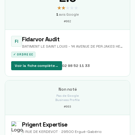
★★
★★★
1
avis Google
#
002
Fidarvor Audit
FI
BATIMENT LE SAINT LOUIS - 14 AVENUE DE PER JAKES HELIAS
·
2
✓ ORDRE EC
Voir la fiche complète
→
02 98 52 11 33
Non noté
Pas de Google
Business Profile
#
003
Prigent Expertise
5 RUE DE KERDEVOT
·
29500
Ergué-Gabéric