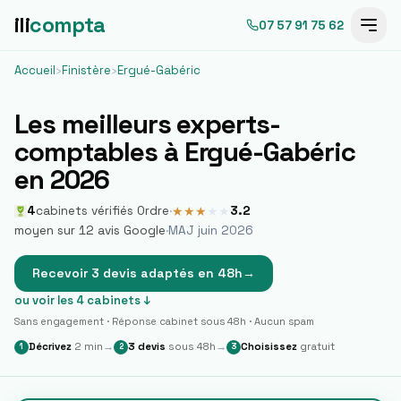
ili
compta
07 57 91 75 62
Accueil
›
Finistère
›
Ergué-Gabéric
Les meilleurs experts-
comptables à
Ergué-Gabéric
en 2026
4
cabinets vérifiés Ordre
·
3.2
★
★
★
★
★
moyen sur
12
avis Google
·
MAJ juin 2026
Recevoir 3 devis adaptés en 48h
→
ou voir les
4
cabinets ↓
Sans engagement · Réponse cabinet sous 48h · Aucun spam
Décrivez
2 min
→
3 devis
sous 48h
→
Choisissez
gratuit
1
2
3