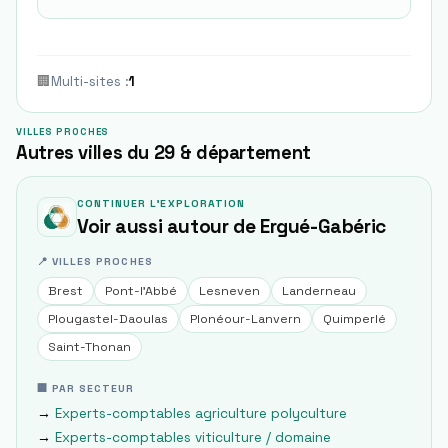
🏢
Multi-sites
:
1
VILLES PROCHES
Autres villes du 29 & département
CONTINUER L'EXPLORATION
Voir aussi autour de
Ergué-Gabéric
📍 VILLES PROCHES
Brest
Pont-l'Abbé
Lesneven
Landerneau
Plougastel-Daoulas
Plonéour-Lanvern
Quimperlé
Saint-Thonan
🏢 PAR SECTEUR
→
Experts-comptables
agriculture polyculture
→
Experts-comptables
viticulture / domaine