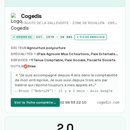
Cogedis
5 ROUTE DE LA SALLEVERTE - ZONE DE ROUILLEN
·
29500
Ergu
✓ ORDRE EC
EST.
1976
·
50
ANS
⭐ FICHE ENRICHIE
SECTEUR
Agriculture polyculture
SPÉCIALITÉS
+
1
Paie Agricole Msa Cotisations, Paie Externalisation Paie Complete Partielle Modele
SERVICES
+
5
Tenue Comptable, Paie Sociale, Fiscalite Societe
OUTILS
Silae
★
"
Je suis accompagné depuis 4 ans dans la comptabilité
de mon entreprise. Je suis suivi depuis trois ans par
Valérie qui répond toujours à mes appels et…
"
—
Bruno (“Nobru29”)
·
il y a 2 mois
· Avis Google
Voir la fiche complète
→
02 98 53 22 10
cogedis.com
2.0