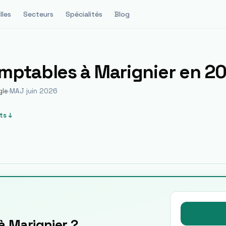
lles
Secteurs
Spécialités
Blog
omptables à
Marignier
en 2
gle
·
MAJ juin 2026
ts ↓
à Marignier ?