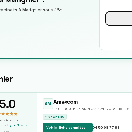
cabinets à Marignier sous 48h,
nier
5.0
Amexcom
AM
2462 ROUTE DE MONNAZ
·
74970
Marignier
★★★★★
✓ ORDRE EC
vis Google
r :
il y a 3 mois
Voir la fiche complète
→
04 50 98 77 88
#
001