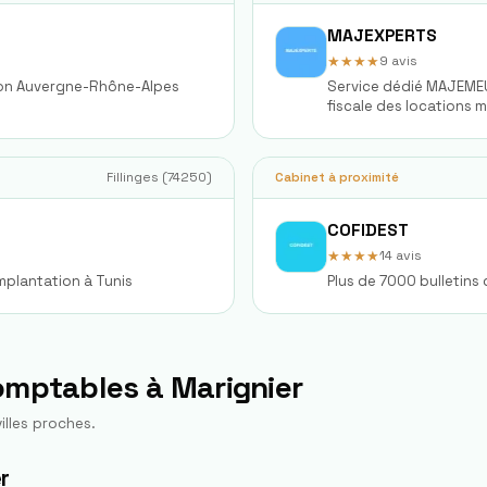
MAJEXPERTS
★★★★
9
avis
gion Auvergne-Rhône-Alpes
Service dédié MAJEMEU
fiscale des locations 
Fillinges
(
74250
)
Cabinet à proximité
COFIDEST
★★★★
14
avis
mplantation à Tunis
Plus de 7000 bulletins
comptables à
Marignier
illes proches.
r