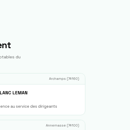
ent
ptables du
Archamps
(
74160
)
LANC LEMAN
ience au service des dirigeants
Annemasse
(
74100
)