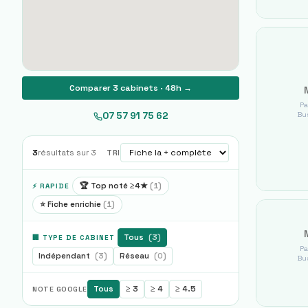
Comparer 3 cabinets · 48h →
Pa
Bus
07 57 91 75 62
3
résultats sur
3
TRI
🏆 Top noté ≥4★
(
1
)
⚡ RAPIDE
⭐ Fiche enrichie
(
1
)
Tous
(
3
)
🏢 TYPE DE CABINET
Pa
Indépendant
(
3
)
Réseau
(
0
)
Bus
Tous
≥ 3
≥ 4
≥ 4.5
NOTE GOOGLE