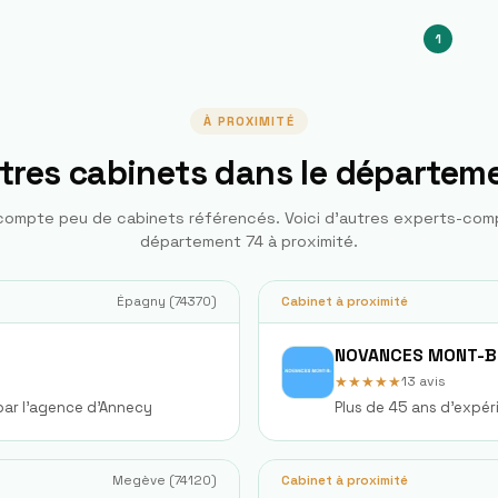
1
À PROXIMITÉ
tres cabinets dans le départem
ompte peu de cabinets référencés. Voici d'autres experts-com
département
74
à proximité.
Épagny
(
74370
)
Cabinet à proximité
NOVANCES MONT-B
★★★★★
13
avis
par l'agence d'Annecy
Plus de 45 ans d'expér
Megève
(
74120
)
Cabinet à proximité