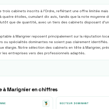
ois cabinets inscrits à l’Ordre, reflétant une offre limitée mais 
 quatre étoiles, cumulant dix avis, tandis que la note moyenne d
ôt que de quantité, avec un tiers des cabinets disposant d’une f
able à Marignier reposent principalement sur la réputation locale
rs ou spécialités dominantes ne soient pas clairement identifiés
ue élargie. Notre sélection des cabinets en tête à Marignier, pr
er les entreprises vers des professionnels adaptés.
e à
Marignier
en chiffres
ENNE
SECTEUR DOMINANT