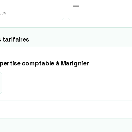
★
—
33%
 tarifaires
xpertise comptable à
Marignier