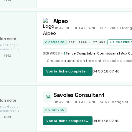
Alpeo
85 AVENUE DE LA PLAINE - BP 1
·
74970
Marig
Non noté
✓ ORDRE EC
EST.
1999
·
27
ANS
⭐ FICHE ENRI
s de Google
iness Profile
SERVICES
+
1
#
002
Groupe structuré en trois entités spécialisée
Voir la fiche complète
→
04 50 18 07 40
Savoies Consultant
SA
Non noté
85 AVENUE DE LA PLAINE
·
74970
Marignier
s de Google
✓ ORDRE EC
iness Profile
#
003
Voir la fiche complète
→
04 50 18 07 40