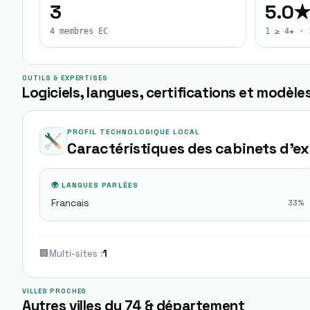
3
5.0
4 membres EC
1 ≥ 4★ · 
OUTILS & EXPERTISES
Logiciels, langues, certifications et modèles
PROFIL TECHNOLOGIQUE LOCAL
Caractéristiques des cabinets d'e
🌍 LANGUES PARLÉES
Francais
33
%
🏢
Multi-sites
:
1
VILLES PROCHES
Autres villes du 74 & département