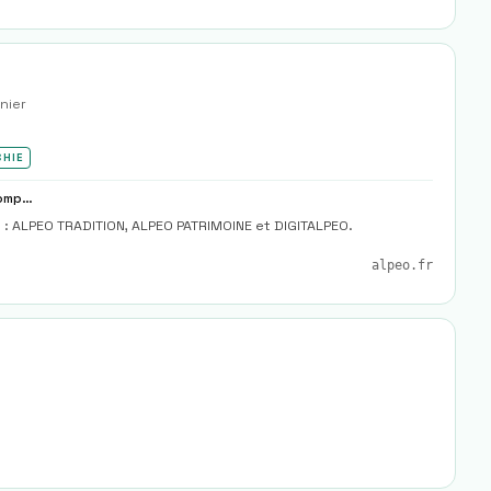
nier
CHIE
Tenue Comptable, Commissariat Aux Comptes, Patrimoine
s : ALPEO TRADITION, ALPEO PATRIMOINE et DIGITALPEO.
alpeo.fr