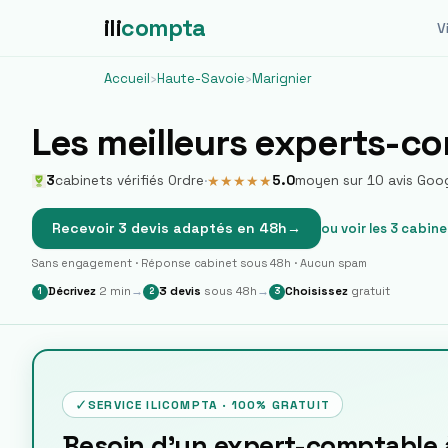
ili
compta
Vi
Accueil
›
Haute-Savoie
›
Marignier
Les meilleurs experts-c
3
cabinets vérifiés Ordre
·
5.0
moyen sur
10
avis Goo
★
★
★
★
★
Recevoir 3 devis adaptés en 48h
→
ou voir les
3
cabine
Sans engagement · Réponse cabinet sous 48h · Aucun spam
Décrivez
2 min
→
3 devis
sous 48h
→
Choisissez
gratuit
1
2
3
✓
SERVICE ILICOMPTA · 100% GRATUIT
Besoin d'un expert-comptable 