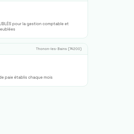
BLÉS pour la gestion comptable et
meublées
Thonon-les-Bains
(
74200
)
 de paie établis chaque mois