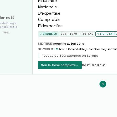
Non noté
s de Google
iness Profile
#
001
✓ ORDRE EC
EST.
1970
·
56
ANS
⭐ FICHE ENRI
SECTEUR
Industrie automobile
SERVICES
+
9
Réseau de 860 agences en Europe
Voir la fiche complète
→
03 21 67 07 31
1