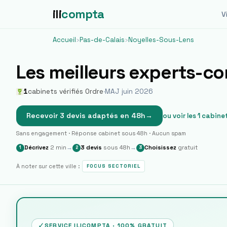
ili
compta
Vi
Accueil
›
Pas-de-Calais
›
Noyelles-Sous-Lens
Les meilleurs experts-c
1
cabinets vérifiés Ordre
·
MAJ juin 2026
Recevoir 3 devis adaptés en 48h
→
ou voir les
1
cabinet
Sans engagement · Réponse cabinet sous 48h · Aucun spam
Décrivez
2 min
→
3 devis
sous 48h
→
Choisissez
gratuit
1
2
3
À noter sur cette ville :
FOCUS SECTORIEL
✓
SERVICE ILICOMPTA · 100% GRATUIT