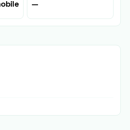
obile
—