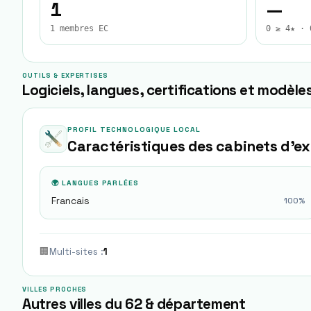
1
—
1 membres EC
0 ≥ 4★ · 
OUTILS & EXPERTISES
Logiciels, langues, certifications et modèles
PROFIL TECHNOLOGIQUE LOCAL
Caractéristiques des cabinets d'e
🌍 LANGUES PARLÉES
Francais
100
%
🏢
Multi-sites
:
1
VILLES PROCHES
Autres villes du 62 & département