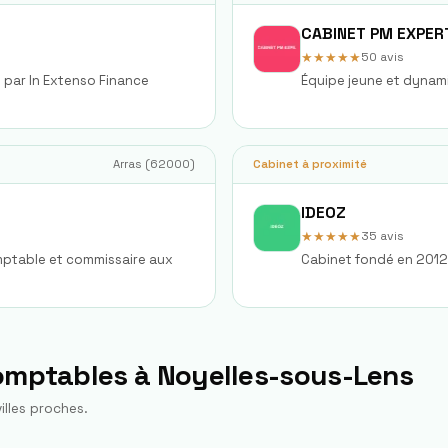
CABINET PM EXPER
★★★★★
50
avis
s par In Extenso Finance
Équipe jeune et dynam
Arras
(
62000
)
Cabinet à proximité
IDEOZ
★★★★★
35
avis
omptable et commissaire aux
Cabinet fondé en 2012 
comptables à
Noyelles-sous-Lens
illes proches.