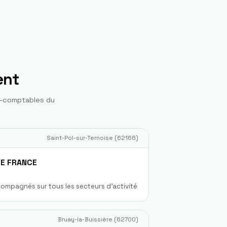
ent
s-comptables du
Saint-Pol-sur-Ternoise
(
62166
)
DE FRANCE
compagnés sur tous les secteurs d'activité
Bruay-la-Buissière
(
62700
)