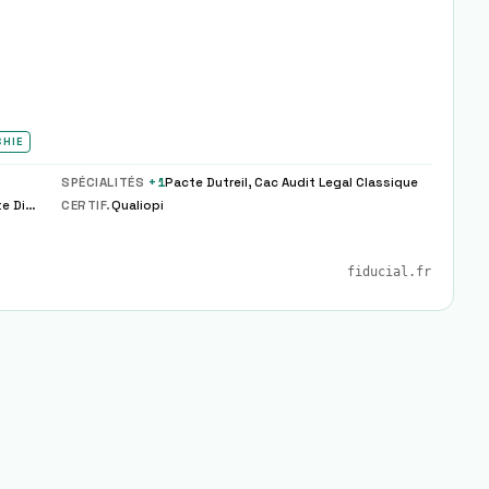
CHIE
SPÉCIALITÉS
+
1
Pacte Dutreil, Cac Audit Legal Classique
Tenue Comptable, Paie Sociale, Fiscalite Dirigeant
CERTIF.
Qualiopi
fiducial.fr