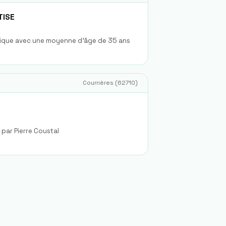
TISE
ique avec une moyenne d'âge de 35 ans
Courrières
(
62710
)
par Pierre Coustal