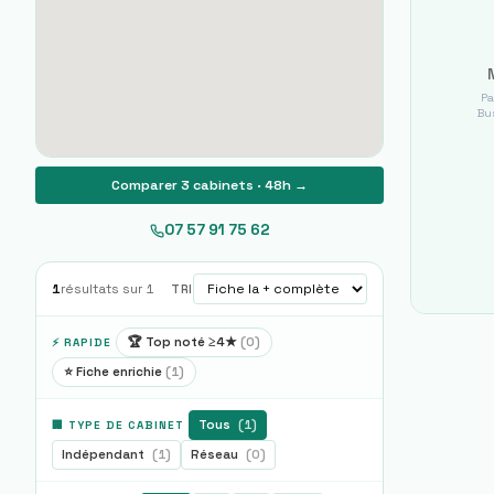
Pa
Bus
Comparer 3 cabinets · 48h →
07 57 91 75 62
1
résultats sur
1
TRI
🏆 Top noté ≥4★
(
0
)
⚡ RAPIDE
⭐ Fiche enrichie
(
1
)
Tous
(
1
)
🏢 TYPE DE CABINET
Indépendant
(
1
)
Réseau
(
0
)