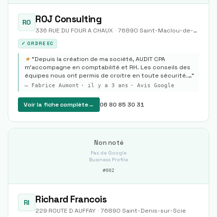
ROJ Consulting
RO
336 RUE DU FOUR A CHAUX
·
76890
Saint-Maclou-de-Folleville
✓ ORDRE EC
★
"
Depuis la création de ma société, AUDIT CPA
m'accompagne en comptabilité et RH. Les conseils des
équipes nous ont permis de croitre en toute sécurité.…
"
—
Fabrice Aumont
·
il y a 3 ans
· Avis Google
Voir la fiche complète
→
06 80 85 30 31
Non noté
Pas de Google
Business Profile
#
002
Richard Francois
RI
229 ROUTE D AUFFAY
·
76890
Saint-Denis-sur-Scie