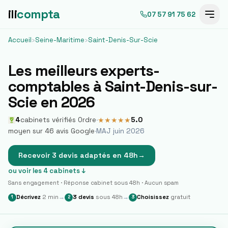
ili
compta
07 57 91 75 62
Accueil
›
Seine-Maritime
›
Saint-Denis-Sur-Scie
Les meilleurs experts-
comptables à
Saint-Denis-sur-
Scie
en 2026
4
cabinets vérifiés Ordre
·
5.0
★
★
★
★
★
moyen sur
46
avis Google
·
MAJ juin 2026
Recevoir 3 devis adaptés en 48h
→
ou voir les
4
cabinets ↓
Sans engagement · Réponse cabinet sous 48h · Aucun spam
Décrivez
2 min
→
3 devis
sous 48h
→
Choisissez
gratuit
1
2
3