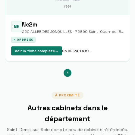
#
004
Ne2m
NE
260 ALLEE DES JONQUILLES
·
76890
Saint-Ouen-du-Breuil
✓ ORDRE EC
Voir la fiche complète
→
06 82 24 14 51
1
À PROXIMITÉ
Autres cabinets dans le
département
Saint-Denis-sur-Scie
compte peu de cabinets référencés.