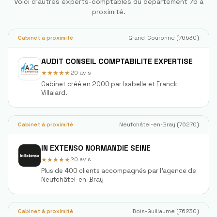
Voici d'autres experts-comptables du département
76
à
proximité.
Cabinet à proximité
Grand-Couronne
(
76530
)
AUDIT CONSEIL COMPTABILITE EXPERTISE
★★★★★
20
avis
Cabinet créé en 2000 par Isabelle et Franck
Villalard.
Cabinet à proximité
Neufchâtel-en-Bray
(
76270
)
IN EXTENSO NORMANDIE SEINE
★★★★★
20
avis
Plus de 400 clients accompagnés par l'agence de
Neufchâtel-en-Bray
Cabinet à proximité
Bois-Guillaume
(
76230
)