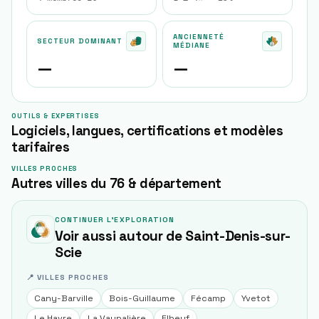
ANCIENNETÉ
SECTEUR DOMINANT
MÉDIANE
—
—
OUTILS & EXPERTISES
Logiciels, langues, certifications et modèles
tarifaires
VILLES PROCHES
Autres villes du 76 & département
CONTINUER L'EXPLORATION
Voir aussi autour de
Saint-Denis-sur-
Scie
📍 VILLES PROCHES
Cany-Barville
Bois-Guillaume
Fécamp
Yvetot
Le Havre
La Vaupalière
Elbeuf