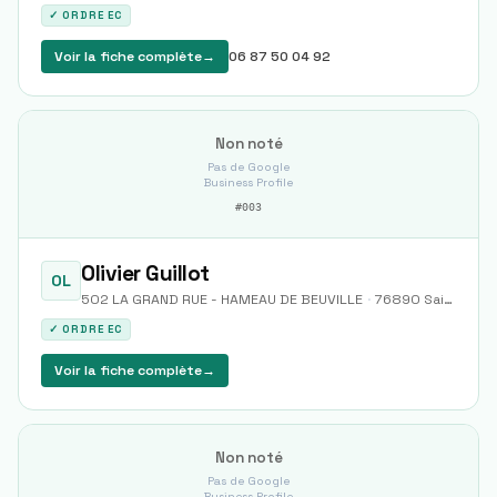
✓ ORDRE EC
Voir la fiche complète
→
06 87 50 04 92
Non noté
Pas de Google
Business Profile
#
003
Olivier Guillot
OL
502 LA GRAND RUE - HAMEAU DE BEUVILLE
·
76890
Saint-Denis-sur-Scie
✓ ORDRE EC
Voir la fiche complète
→
Non noté
Pas de Google
Business Profile