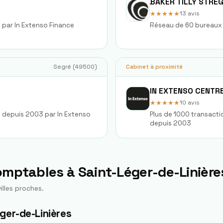
BAKER TILLY STRE
★★★★★
13
avis
s par In Extenso Finance
Réseau de 60 bureaux 
Segré
(
49500
)
Cabinet à proximité
IN EXTENSO CENTR
★★★★★
10
avis
s depuis 2003 par In Extenso
Plus de 1000 transacti
depuis 2003
comptables à
Saint-Léger-de-Linière
illes proches.
ger-de-Linières