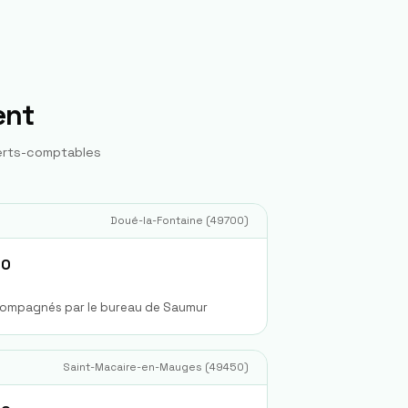
ent
erts-comptables
Doué-la-Fontaine
(
49700
)
GO
ccompagnés par le bureau de Saumur
Saint-Macaire-en-Mauges
(
49450
)