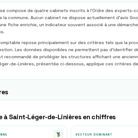
se compose de quatre cabinets inscrits à l'Ordre des experts-co
 la commune. Aucun cabinet ne dispose actuellement d'avis Google v
e une fiche enrichie, un indicateur souvent associé à une démarch
es.
mptable repose principalement sur des critères tels que la prox
stion. Les données disponibles ne permettent pas d'identifier de
est recommandé de privilégier les structures affichant une ancien
ger-de-Linières, présentée ci-dessous, applique ces critères de q
res
e à
Saint-Léger-de-Linières
en chiffres
ENNE
SECTEUR DOMINANT