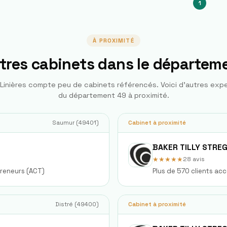
1
À PROXIMITÉ
tres cabinets dans le départem
Linières
compte peu de cabinets référencés. Voici d'autres exp
du département
49
à proximité.
Saumur
(
49401
)
Cabinet à proximité
BAKER TILLY STRE
★★★★★
28
avis
preneurs (ACT)
Plus de 570 clients a
Distré
(
49400
)
Cabinet à proximité