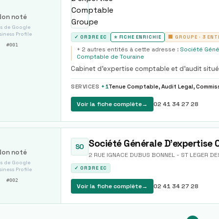
Non noté
s de Google
iness Profile
✓ ORDRE EC
⭐ FICHE ENRICHIE
🏢 GROUPE ·
3
ENT
#
001
+
2
autre
s
entité
s
à cette adresse :
Société Géné
Comptable de Touraine
Cabinet d'expertise comptable et d'audit sit
entreprises et des particuliers.
SERVICES
+
1
Voir la fiche complète
→
02 41 34 27 28
Société Générale D'expertise
SO
Non noté
2 RUE IGNACE DUBUS BONNEL - ST LEGER DE
s de Google
✓ ORDRE EC
iness Profile
#
002
Voir la fiche complète
→
02 41 34 27 28