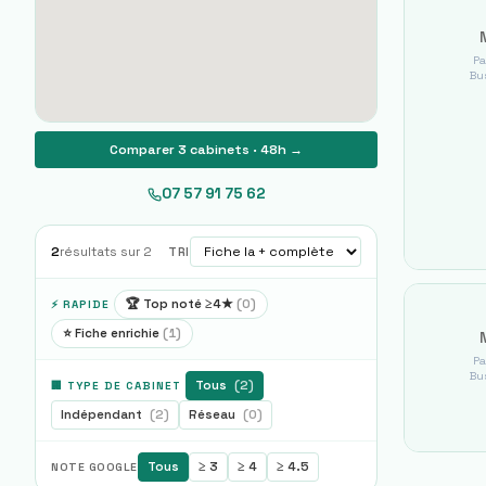
Pa
Bus
Comparer 3 cabinets · 48h →
07 57 91 75 62
2
résultats sur
2
TRI
🏆 Top noté ≥4★
(
0
)
⚡ RAPIDE
⭐ Fiche enrichie
(
1
)
Pa
Bus
Tous
(
2
)
🏢 TYPE DE CABINET
Indépendant
(
2
)
Réseau
(
0
)
Tous
≥ 3
≥ 4
≥ 4.5
NOTE GOOGLE