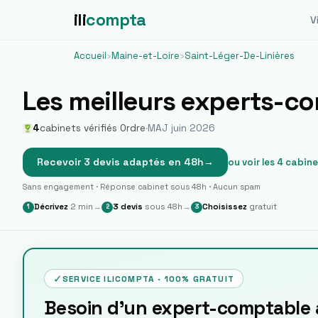
ili
compta
Vi
Accueil
›
Maine-et-Loire
›
Saint-Léger-De-Linières
Les meilleurs experts-c
4
cabinets vérifiés Ordre
·
MAJ juin 2026
Recevoir 3 devis adaptés en 48h
→
ou voir les
4
cabine
Sans engagement · Réponse cabinet sous 48h · Aucun spam
Décrivez
2 min
→
3 devis
sous 48h
→
Choisissez
gratuit
1
2
3
✓
SERVICE ILICOMPTA · 100% GRATUIT
Besoin d'un expert-comptable 