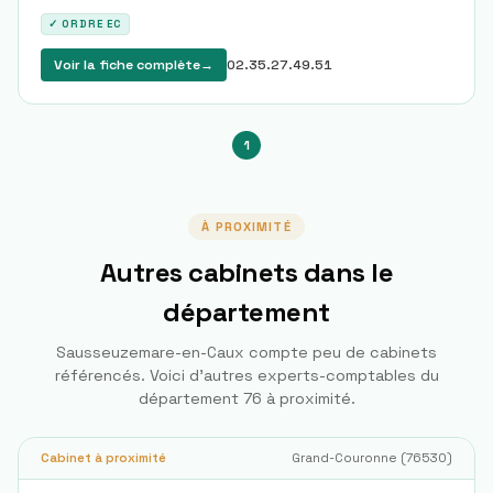
✓ ORDRE EC
Voir la fiche complète
→
02.35.27.49.51
1
À PROXIMITÉ
Autres cabinets dans le
département
Sausseuzemare-en-Caux
compte peu de cabinets
référencés. Voici d'autres experts-comptables du
département
76
à proximité.
Cabinet à proximité
Grand-Couronne
(
76530
)