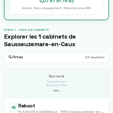
07 57 91 75 62
Gratuit · Sans engagement · Réponse sous 48h
ÉTAPE 1 · TOUS LES CABINETS
Explorer les
1
cabinets de
Sausseuzemare-en-Caux
🔍 Filtres
1
/
1
résultats
Non noté
Pas de Google
Business Profile
#
001
Reboot
RE
10 A ROUTE D AUBERVILLE
·
76110
Sausseuzemare-en-Caux