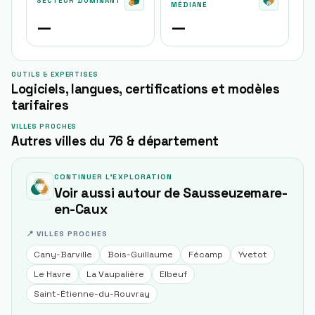
SECTEUR DOMINANT
MÉDIANE
—
—
OUTILS & EXPERTISES
Logiciels, langues, certifications et modèles
tarifaires
VILLES PROCHES
Autres villes du 76 & département
CONTINUER L'EXPLORATION
Voir aussi autour de
Sausseuzemare-
en-Caux
📍 VILLES PROCHES
Cany-Barville
Bois-Guillaume
Fécamp
Yvetot
Le Havre
La Vaupalière
Elbeuf
Saint-Étienne-du-Rouvray