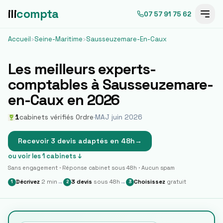
ili
compta
07 57 91 75 62
Accueil
›
Seine-Maritime
›
Sausseuzemare-En-Caux
Les meilleurs experts-
comptables à
Sausseuzemare-
en-Caux
en 2026
1
cabinets vérifiés Ordre
·
MAJ juin 2026
Recevoir 3 devis adaptés en 48h
→
ou voir les
1
cabinets ↓
Sans engagement · Réponse cabinet sous 48h · Aucun spam
Décrivez
2 min
→
3 devis
sous 48h
→
Choisissez
gratuit
1
2
3