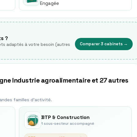
Engagée
ts ?
Comparer 3 cabinets
→
ts adaptés à votre besoin (autres
ne Industrie agroalimentaire et 27 autres
ande
s
famille
s
d'activité.
BTP & Construction
1
sous-secteur
accompagné