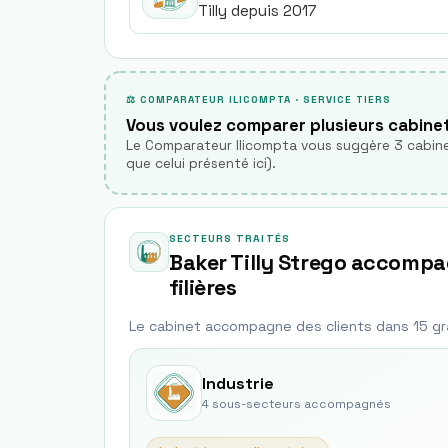
Tilly depuis 2017
⚖ COMPARATEUR ILICOMPTA · SERVICE TIERS
Vous voulez comparer plusieurs cabine
Le Comparateur Ilicompta vous suggère 3 cabine
que celui présenté ici).
SECTEURS TRAITÉS
Baker Tilly Strego accompag
filières
Le cabinet accompagne des clients dans
15
gr
Industrie
4
sous-secteur
s
accompagné
s