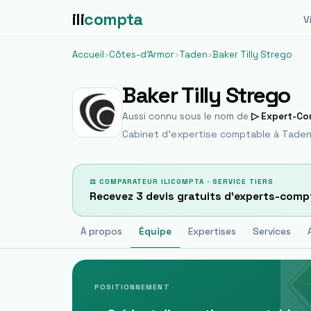
ili
compta
Vi
Accueil
›
Côtes-d'Armor
›
Taden
›
Baker Tilly Strego
Baker Tilly Strego
Aussi connu sous le nom de
▷ Expert-Co
Cabinet d'expertise comptable à
Tade
⚖ COMPARATEUR ILICOMPTA · SERVICE TIERS
Recevez 3 devis gratuits d'experts-comp
À propos
Équipe
Expertises
Services
POSITIONNEMENT