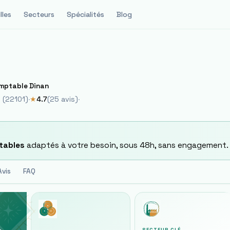
lles
Secteurs
Spécialités
Blog
mptable Dinan
n
(
22101
)
·
★
4.7
(
25
avis)
·
tables
adaptés à votre besoin, sous 48h, sans engagement.
Avis
FAQ