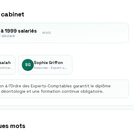
 cabinet
à 1999 salariés
INSEE
f déclaré
salah
Sophie Griffon
SG
Associée - Directrice Déléguée aux Marchés
Associée - Expert-comptable
ion à l'Ordre des Experts-Comptables garantit le diplôme
 déontologie et une formation continue obligatoire.
ques mots