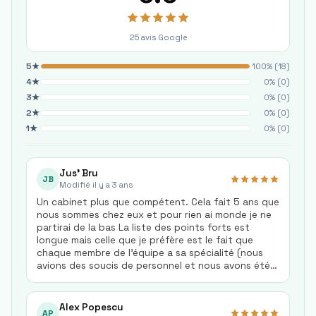
25
avis Google
5
★
100
% (
18
)
4
★
0
% (
0
)
3
★
0
% (
0
)
2
★
0
% (
0
)
1
★
0
% (
0
)
Jus' Bru
JB
Modifié il y a 3 ans
Un cabinet plus que compétent. Cela fait 5 ans que
nous sommes chez eux et pour rien ai monde je ne
partirai de la bas La liste des points forts est
longue mais celle que je préfère est le fait que
chaque membre de l'équipe a sa spécialité (nous
avions des soucis de personnel et nous avons été
dirigé vers la personne qui s'occupe du personnel
et qui a su répondre à toutes nos questions et qui
nous dit quoi faire et ne pas faire) pour la TVA c'est
Alex Popescu
AP