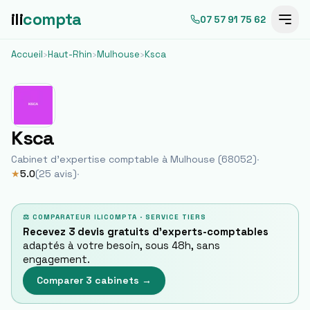
ili
compta
07 57 91 75 62
Accueil
›
Haut-Rhin
›
Mulhouse
›
Ksca
Ksca
Cabinet d'expertise comptable à
Mulhouse
(
68052
)
·
★
5.0
(
25
avis)
·
⚖ COMPARATEUR ILICOMPTA · SERVICE TIERS
Recevez 3 devis gratuits d'experts-comptables
adaptés à votre besoin, sous 48h, sans
engagement.
Comparer 3 cabinets →