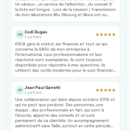
son expertise nationale et internationale,
Un sérieux , un service de l’attention , du conseil !!!
essentielle à notre relation locale. Merci à M.
la liste est longue . Lors de la cession / transmission
Cacheur, à ses équipes et à leur soutien !
de mon laboratoire Mrs Sibourg et Mura ont su
s’entourer de spécialistes pour mener à bien cette
transaction , à présent je reste proche de ce
cabinet d’experts pour d’autres missions et ceci en
Codi Dugas
CD
toute confiance . BREF RECOMMENDED !!!
il y a 4 ans
Simplement merci à toute la team de ce cabinet
KSCA gère le statut, les finances et tout ce qui
Santoro Christian Dentec .
concerne la SASU de mon entreprise à
l'international. Leur professionnalisme et leur
réactivité sont exemplaires. Ils sont toujours
disponibles pour répondre à mes questions. Ils
utilisent des outils modernes pour le suivi financier,
l'établissement de devis et de factures. Je
recommande vivement KSCA pour tous vos besoins
financiers européens et internationaux. Un grand
Jean Paul Garretti
JP
merci à Yves et Stéphane pour leur dévouement et
il y a 6 ans
leur précieuse collaboration avec mon entreprise !
Une collaboration qui date depuis octobre 2012 et
qui ne peut que perdurer. Des personnes, une
équipe , des professionnels en fait, qui sont à
l'écoute, apporte des conseils et un suivi
permanent de sa clientèle. Un accompagnement
administratif sans faille, surtout en cette période