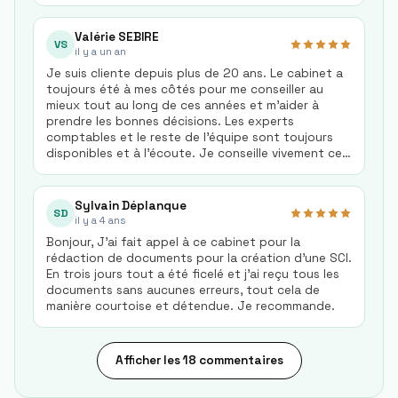
de Covid 19. Qu'attendez-vous, si vous n'avez pas
encore opté pour ce cabinet d'experts
comptables?
Valérie SEBIRE
VS
il y a un an
Je suis cliente depuis plus de 20 ans. Le cabinet a
toujours été à mes côtés pour me conseiller au
mieux tout au long de ces années et m’aider à
prendre les bonnes décisions. Les experts
comptables et le reste de l’équipe sont toujours
disponibles et à l’écoute. Je conseille vivement ce
cabinet. Court Annexe
Sylvain Déplanque
SD
il y a 4 ans
Bonjour, J'ai fait appel à ce cabinet pour la
rédaction de documents pour la création d'une SCI.
En trois jours tout a été ficelé et j'ai reçu tous les
documents sans aucunes erreurs, tout cela de
manière courtoise et détendue. Je recommande.
Afficher les 18 commentaires