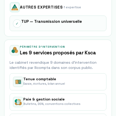
AUTRES EXPERTISES
·
1
expertise
TUP — Transmission universelle
✓
PÉRIMÈTRE D'INTERVENTION
Les 9 services proposés par Ksca
Le cabinet revendique
9
domaine
s
d'intervention
identifié
s
par Ilicompta dans son corpus public.
Tenue comptable
Saisie, écritures, bilan annuel
Paie & gestion sociale
Bulletins, DSN, conventions collectives