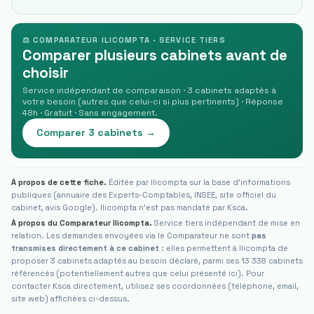
⚖ COMPARATEUR ILICOMPTA · SERVICE TIERS
Comparer plusieurs cabinets avant de
choisir
Service indépendant de comparaison · 3 cabinets adaptés à
votre besoin (autres que celui-ci si plus pertinents) · Réponse
48h · Gratuit · Sans engagement.
Comparer 3 cabinets →
À propos de cette fiche.
Éditée par Ilicompta sur la base d'informations
publiques (annuaire des Experts-Comptables, INSEE, site officiel du
cabinet, avis Google). Ilicompta n'est pas mandaté par
Ksca
.
À propos du Comparateur Ilicompta.
Service tiers indépendant de mise en
relation. Les demandes envoyées via le Comparateur ne sont
pas
transmises directement à ce cabinet
: elles permettent à Ilicompta de
proposer 3 cabinets adaptés au besoin déclaré, parmi ses 13 338 cabinets
référencés (potentiellement autres que celui présenté ici). Pour
contacter
Ksca
directement, utilisez ses coordonnées (téléphone, email,
site web) affichées ci-dessus.